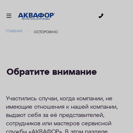
0
ГЛАВНАЯ
ОСТОРОЖНО
ДЛЯ ПИТЬЕВОЙ ВОДЫ
СМЕННЫЕ МОДУЛИ
ДЛЯ ВАННОЙ
В КОТТЕДЖ
Обратите внимание
АКСЕССУАРЫ
ДЛЯ БИЗНЕСА
Участились случаи, когда компании, не
АКЦИИ
имеющие отношения к нашей компании,
выдают себя за её представителей,
ДОСТАВКА
сотрудников или мастеров сервисной
УСЛУГИ
службы «АКВАФОР». В этом разделе