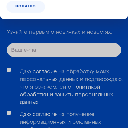
ПОНЯТНО
Корзина №
251-768
Узнайте первым о новинках и новостях:
Даю
согласие
на обработку моих
персональных данных и подтверждаю,
что я ознакомлен с
политикой
обработки и защиты персональных
данных
.
Даю согласие
на получение
информационных и рекламных