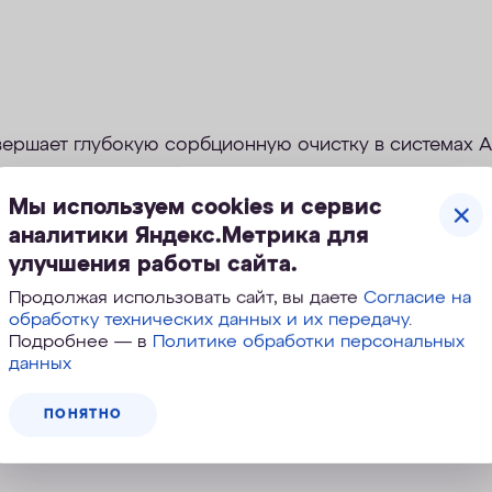
вершает глубокую сорбционную очистку в системах
ную защиту от токсинов и аллергенов антропогенно
Мы используем cookies и сервис
аналитики Яндекс.Метрика для
улучшения работы сайта.
одит
тонкую фильтрацию от химических примесей и 
мером до 0,8 микрон.
Продолжая использовать сайт, вы даете
Согласие на
обработку технических данных и их передачу
.
Подробнее — в
Политике обработки персональных
 картриджем Pro 3 была протестирована на способно
данных
 на примере антибиотика Левомицетина и стероидно
9% и 99.8% соответственно.
ПОНЯТНО