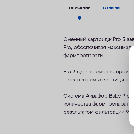
ОПИСАНИЕ
ОТЗЫВЫ
Сменный картридж Pro 3 за
Pro,
обеспечивая максималь
фармпрепараты.
Pro 3
одновременно произв
нерастворимые частицы раз
Система Аквафор Baby Pro с
количества фармпрепаратов
результатом фильтрации 99,