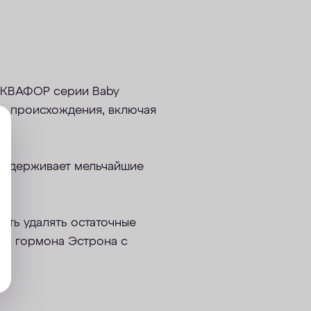
 АКВАФОР серии Baby
го происхождения, включая
задерживает мельчайшие
сть удалять остаточные
го гормона Эстрона с