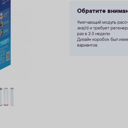
Обратите внима
Умягчающий модуль рассч
экв/л
) и требует регене
раз в 2-3 недели.
Дизайн коробок был изме
вариантов.