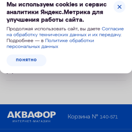
воду можно пить без кипячения
Мы используем cookies и сервис
аналитики Яндекс.Метрика для
улучшения работы сайта.
Легкая и безопасная замена
модуля по клику
Продолжая использовать сайт, вы даете
Согласие
на обработку технических данных и их передачу
.
Подробнее — в
Политике обработки
Увеличенный ресурс
персональных данных
ПОНЯТНО
Глубокая очистка от скрытых
угроз
Корзина №
140-571