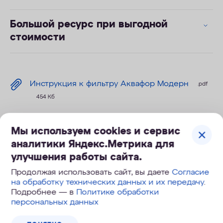
Большой ресурс при выгодной
стоимости
Инструкция к фильтру Аквафор Модерн
.pdf
454 Кб
Мы используем cookies и сервис
Технические характеристики
аналитики Яндекс.Метрика для
улучшения работы сайта.
Ресурс, л
1000
Продолжая использовать сайт, вы даете
Согласие
на обработку технических данных и их передачу
.
Габариты
15,5 х 10,5 х 27,7
Подробнее — в
Политике обработки
персональных данных
Скорость
1,0-1,2 л/мин