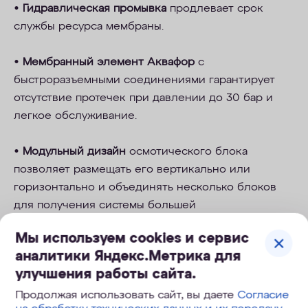
•
Гидравлическая промывка
продлевает срок
службы ресурса мембраны.
•
Мембранный элемент Аквафор
с
быстроразъемными соединениями гарантирует
отсутствие протечек при давлении до 30 бар и
легкое обслуживание.
•
Модульный дизайн
осмотического блока
позволяет размещать его вертикально или
горизонтально и объединять несколько блоков
для получения системы большей
производительности.
Мы используем cookies и сервис
аналитики Яндекс.Метрика для
улучшения работы сайта.
* Для корректной работы системы рекомендуется
установка блока предфильтрации (не входит в
Продолжая использовать сайт, вы даете
Согласие