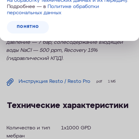
на обработку технических данных и их передачу
.
основной комплект)
Подробнее — в
Политике обработки
персональных данных
Производительность и селективность
обратноосмотической мембраны указана при
ПОНЯТНО
следующих условиях: температура воды — 25 °С;
давление — 7 бар; солесодержание входящей
воды NaCl — 500 ppm, Recovery 15%
(гидравлический КПД).
Инструкция Resto / Resto Pro
.pdf
1 Мб
Технические характеристики
Количество и тип
1x1000 GPD
мебран