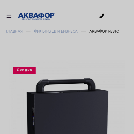
0
ГЛАВНАЯ
ФИЛЬТРЫ ДЛЯ БИЗНЕСА
АКВАФОР RESTO
ДЛЯ ПИТЬЕВОЙ ВОДЫ
СМЕННЫЕ МОДУЛИ
ДЛЯ ВАННОЙ
В КОТТЕДЖ
Скидка
АКСЕССУАРЫ
ДЛЯ БИЗНЕСА
АКЦИИ
ДОСТАВКА
УСЛУГИ