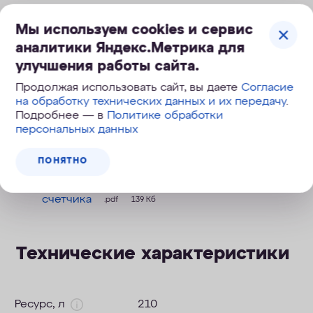
Мы используем cookies и сервис
Универсальная защита
аналитики Яндекс.Метрика для
улучшения работы сайта.
Сменные модули для разных задач
Продолжая использовать сайт, вы даете
Согласие
на обработку технических данных и их передачу
.
Легко поднимать и перемещать
Подробнее — в
Политике обработки
персональных данных
ПОНЯТНО
Инструкция к кувшинам с модулем В15 без
счетчика
.pdf
139 Кб
Технические характеристики
Ресурс, л
210