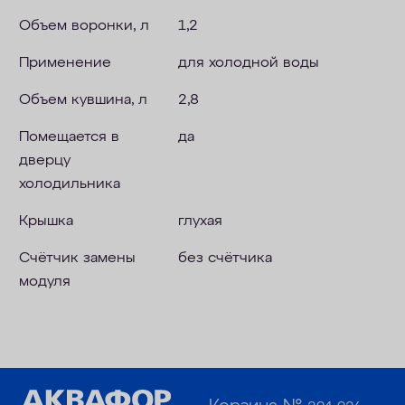
Объем воронки, л
1,2
Применение
для холодной воды
Объем кувшина, л
2,8
Помещается в
да
дверцу
холодильника
Крышка
глухая
Счётчик замены
без счётчика
модуля