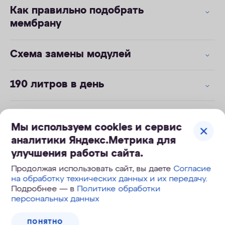
Как правильно подобрать
мембрану
Схема замены модулей
190 литров в день
Мягкая вода - основа яркого вкуса
Мы используем cookies и сервис
блюд
аналитики Яндекс.Метрика для
улучшения работы сайта.
Останавливает бактерии и вирусы
Продолжая использовать сайт, вы даете
Согласие
на обработку технических данных и их передачу
.
Подробнее — в
Политике обработки
персональных данных
Инструкция к модулю КО-50S
.pdf
304 Кб
ПОНЯТНО