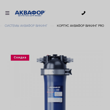
0
СИСТЕМЫ АКВАФОР ВИКИНГ
КОРПУС АКВАФОР ВИКИНГ PRO
ДЛЯ ПИТЬЕВОЙ ВОДЫ
СМЕННЫЕ МОДУЛИ
ДЛЯ ВАННОЙ
В КОТТЕДЖ
Скидка
АКСЕССУАРЫ
ДЛЯ БИЗНЕСА
АКЦИИ
ДОСТАВКА
УСЛУГИ