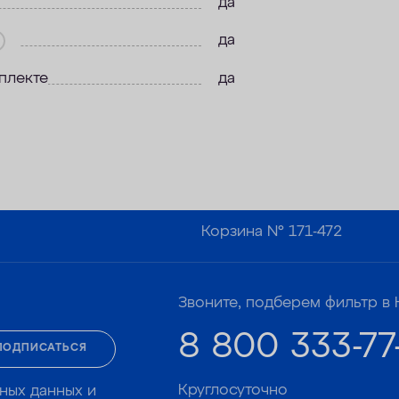
да
да
плекте
да
Корзина №
171-472
Звоните, подберем фильтр в 
8 800 333-77
ПОДПИСАТЬСЯ
Круглосуточно
ных данных и