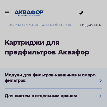
0
МОДУЛИ ДЛЯ МАГИСТРАЛЬНЫХ ФИЛЬТРОВ
ПРЕДФИЛЬТРЫ
ДЛЯ ПИТЬЕВОЙ ВОДЫ
СМЕННЫЕ МОДУЛИ
Картриджи для
ДЛЯ ВАННОЙ
предфильтров Аквафор
В КОТТЕДЖ
АКСЕССУАРЫ
ДЛЯ БИЗНЕСА
Модули для фильтров-кувшинов и смарт-
АКЦИИ
фильтров
ДОСТАВКА
Для систем с отдельным краном
УСЛУГИ