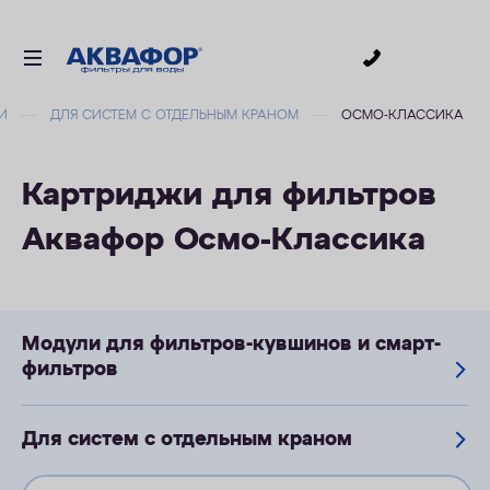
0
И
ДЛЯ СИСТЕМ С ОТДЕЛЬНЫМ КРАНОМ
ОСМО-КЛАССИКА
ДЛЯ ПИТЬЕВОЙ ВОДЫ
СМЕННЫЕ МОДУЛИ
Картриджи для фильтров
ДЛЯ ВАННОЙ
Аквафор Осмо-Классика
В КОТТЕДЖ
АКСЕССУАРЫ
ДЛЯ БИЗНЕСА
Модули для фильтров-кувшинов и смарт-
АКЦИИ
фильтров
ДОСТАВКА
Для систем с отдельным краном
УСЛУГИ