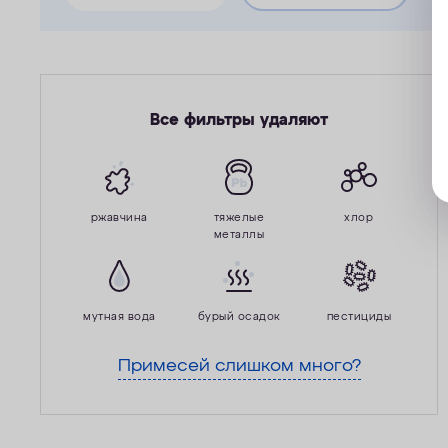
Все фильтры удаляют
ржавчина
тяжелые
хлор
металлы
мутная вода
бурый осадок
пестициды
Примесей слишком много?