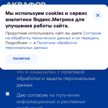
Корзина №
295-514
Мы используем cookies и сервис
аналитики Яндекс.Метрика для
улучшения работы сайта.
Узнайте первым о новинках и новостях:
Продолжая использовать сайт, вы даете
Согласие
на обработку технических данных и их передачу
.
Подробнее — в
Политике обработки
персональных данных
Даю
согласие
на обработку моих
ПОНЯТНО
персональных данных и подтверждаю,
что я ознакомлен с
политикой
обработки и защиты персональных
данных
.
Даю согласие
на получение
информационных и рекламных