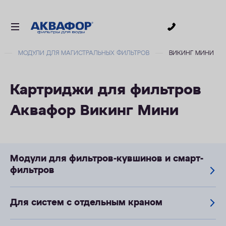
0
МОДУЛИ ДЛЯ МАГИСТРАЛЬНЫХ ФИЛЬТРОВ
ВИКИНГ МИНИ
ДЛЯ ПИТЬЕВОЙ ВОДЫ
СМЕННЫЕ МОДУЛИ
Картриджи для фильтров
ДЛЯ ВАННОЙ
Аквафор Викинг Мини
В КОТТЕДЖ
АКСЕССУАРЫ
ДЛЯ БИЗНЕСА
Модули для фильтров-кувшинов и смарт-
АКЦИИ
фильтров
ДОСТАВКА
Для систем с отдельным краном
УСЛУГИ