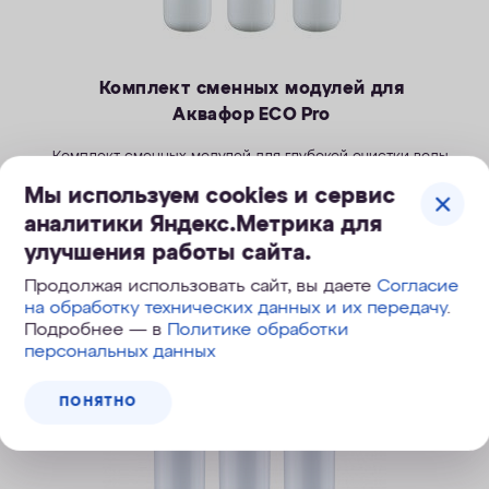
Комплект сменных модулей для
Аквафор ECO Pro
Комплект сменных модулей для глубокой очистки воды.
Мы используем cookies и сервис
5 890
руб.
аналитики Яндекс.Метрика для
улучшения работы сайта.
Продолжая использовать сайт, вы даете
Согласие
на обработку технических данных и их передачу
.
КУПИТЬ
Подробнее — в
Политике обработки
персональных данных
ПОНЯТНО