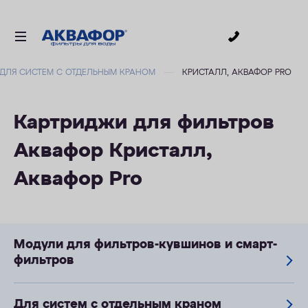
0
ДЛЯ СИСТЕМ С ОТДЕЛЬНЫМ КРАНОМ
КРИСТАЛЛ, АКВАФОР PRO
ДЛЯ ПИТЬЕВОЙ ВОДЫ
СМЕННЫЕ МОДУЛИ
Картриджи для фильтров
ДЛЯ ВАННОЙ
Аквафор Кристалл,
В КОТТЕДЖ
Аквафор Pro
АКСЕССУАРЫ
ДЛЯ БИЗНЕСА
АКЦИИ
Модули для фильтров-кувшинов и смарт-
фильтров
ДОСТАВКА
УСЛУГИ
Для систем с отдельным краном